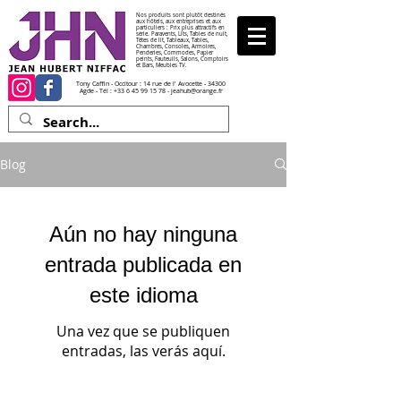
Nos produits sont plutôt destinés
aux hôtels, aux entreprises et aux
particuliers : Prix plus attractifs en
série. Paravents, Lits, Tables de nuit,
Têtes de lit, Tableaux, Tables,
Chambres, Consoles, Armoires,
Penderies, Commodes, Papier
peints, Fauteuils, Salons, Comptoirs
et Bars, Meubles TV.
Tony Caffin - Occitour : 14 rue de l' Avocette - 34300
Agde - Tél :
+33 6 45 99 15 78
-
jeahub@orange.fr
Blog
Aún no hay ninguna
entrada publicada en
este idioma
Una vez que se publiquen
entradas, las verás aquí.