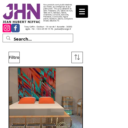
Nos produits sont plutôt destinés
aux hôtels, aux entreprises et aux
particuliers : Prix plus attractifs en
série. Paravents, Lits, Tables de nuit,
Têtes de lit, Tableaux, Tables,
Chambres, Consoles, Armoires,
Penderies, Commodes, Papier
peints, Fauteuils, Salons, Comptoirs
et Bars, Meubles TV.
Tony Caffin - Occitour : 14 rue de l' Avocette - 34300
Agde - Tél :
+33 6 45 99 15 78
-
jeahub@orange.fr
Filtro