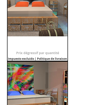
Chambre "TRIANGULATION"
Precio de oferta
Desde
9500,00 €
Prix dégressif par quantité
Impuesto excluido
|
Politique de livraison