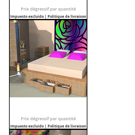
Precio de oferta
Desde
9500,00 €
Prix dégressif par quantité
Impuesto excluido
|
Politique de livraison
Chambre "ROSELINE"
Precio de oferta
Desde
9500,00 €
Prix dégressif par quantité
Impuesto excluido
|
Politique de livraison