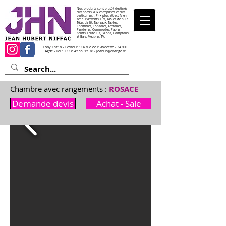
Nos produits sont plutôt destinés
aux hôtels, aux entreprises et aux
particuliers : Prix plus attractifs en
série. Paravents, Lits, Tables de nuit,
Têtes de lit, Tableaux, Tables,
Chambres, Consoles, Armoires,
Penderies, Commodes, Papier
peints, Fauteuils, Salons, Comptoirs
et Bars, Meubles TV.
Tony Caffin - Occitour : 14 rue de l' Avocette - 34300
Agde - Tél :
+33 6 45 99 15 78
-
jeahub@orange.fr
Chambre avec rangements :
ROSACE
Demande devis
Achat - Sale