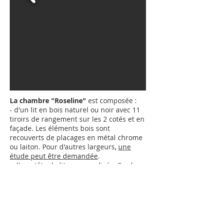
La chambre "Roseline"
est composée :
- d'un lit en bois naturel ou noir avec 11
tiroirs de rangement sur les 2 cotés et en
façade. Les éléments bois sont
recouverts de placages en métal chrome
ou laiton.
Pour d'autres largeurs,
une
étude peut être demandée
.
- d'une tête de lit personnalisée. Sur le
visuel ci-dessus, c'est le tableau
"Roseline" mais vous pouvez choisir un
autre visuel parmi les "
Tableaux
" que
Jean Hubert Niffac propose.
- d'un sommier à lattes de bois.
Pour