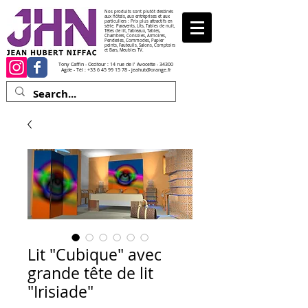
Nos produits sont plutôt destinés
aux hôtels, aux entreprises et aux
particuliers : Prix plus attractifs en
série. Paravents, Lits, Tables de nuit,
Têtes de lit, Tableaux, Tables,
Chambres, Consoles, Armoires,
Penderies, Commodes, Papier
peints, Fauteuils, Salons, Comptoirs
et Bars, Meubles TV.
Tony Caffin - Occitour : 14 rue de l' Avocette - 34300
Agde - Tél :
+33 6 45 99 15 78
-
jeahub@orange.fr
Lit "Cubique" avec
grande tête de lit
"Irisiade"