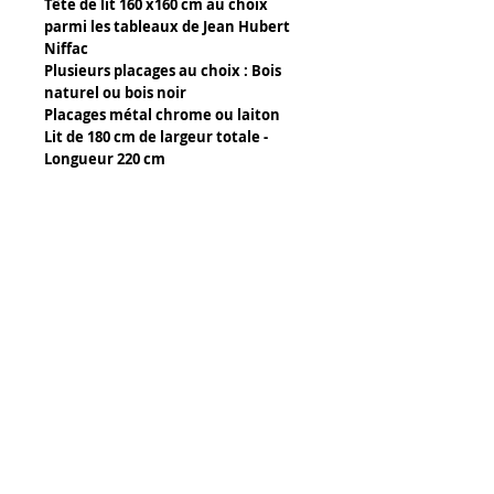
Tête de lit 160 x160 cm au choix
parmi les tableaux de Jean Hubert
Niffac
Plusieurs placages au choix : Bois
naturel ou bois noir
Placages métal chrome ou laiton
Lit de 180 cm de largeur totale -
Longueur 220 cm
Détails :
Composants d'un pied de lit :
- Bois naturel (centre du panneau)
- Métal ou Pvc en placage (côté
extérieur du pied)
Tony Caffin Occitour
Découpe laser ou à l'eau pour les
14 rue de l' Avocette
perforations pvc et bois.
34300 Agde
Hydro-dipping personnalisé pour
FRANCE
effet de matière sur les pieds.
www.jean-hubert-niffac.com
Certificat d'authenticité :