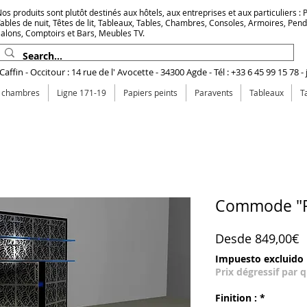
os produits sont plutôt destinés aux hôtels, aux entreprises et aux particuliers : Pr
ables de nuit, Têtes de lit, Tableaux, Tables, Chambres, Consoles, Armoires, Pen
alons, Comptoirs et Bars, Meubles TV.
affin - Occitour : 14 rue de l' Avocette - 34300 Agde - Tél : +33 6 45 99 15 78 -
e chambres
Ligne 171-19
Papiers peints
Paravents
Tableaux
T
Commode "
P
Desde
849,00€
Impuesto excluido
Prix dégressif par 
Finition :
*