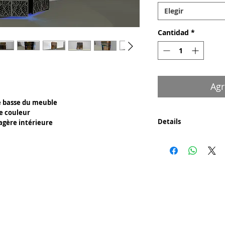
Elegir
Cantidad
*
Agr
ie basse du meuble
de couleur
Details
agère intérieure
Composants :
- Panneau de bois na
- Métal en placage
Découpe laser pour l
Découpe bois CNC.
Certificat d'authenti
- Un certificat signé 