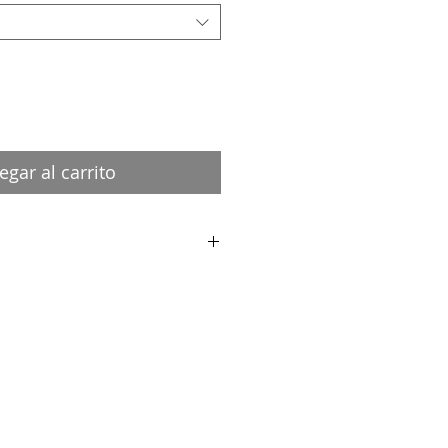
egar al carrito
turel ou noir
es perforations métal,
cité :
de la main de l'artiste est joint au