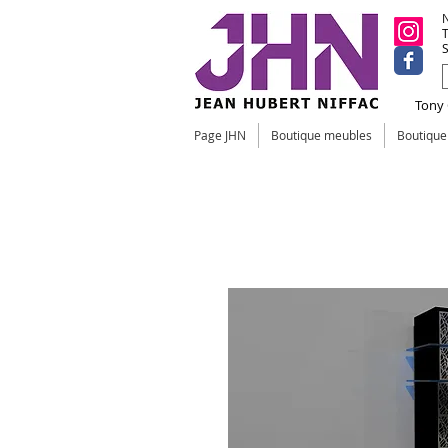
N
T
S
Tony C
Page JHN
Boutique meubles
Boutiqu