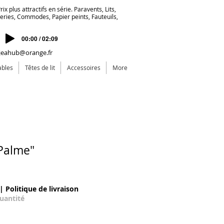
ix plus attractifs en série. Paravents, Lits,
deries, Commodes, Papier peints, Fauteuils,
00:00 / 02:09
jeahub@orange.fr
ables
Têtes de lit
Accessoires
More
Palme"
recio de oferta
|
Politique de livraison
quantité