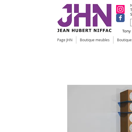
N
T
S
Tony C
Page JHN
Boutique meubles
Boutiqu