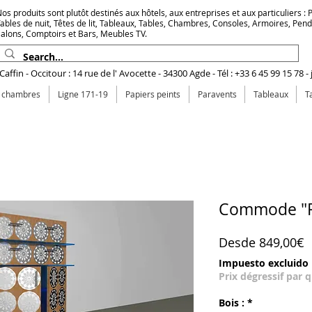
os produits sont plutôt destinés aux hôtels, aux entreprises et aux particuliers : Pr
ables de nuit, Têtes de lit, Tableaux, Tables, Chambres, Consoles, Armoires, Pen
alons, Comptoirs et Bars, Meubles TV.
affin - Occitour : 14 rue de l' Avocette - 34300 Agde - Tél : +33 6 45 99 15 78 -
e chambres
Ligne 171-19
Papiers peints
Paravents
Tableaux
T
Commode "R
P
Desde
849,00€
Impuesto excluido
Prix dégressif par 
Bois :
*