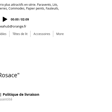
ix plus attractifs en série. Paravents, Lits,
deries, Commodes, Papier peints, Fauteuils,
00:00 / 02:09
jeahub@orange.fr
ables
Têtes de lit
Accessoires
More
osace"
recio de oferta
|
Politique de livraison
quantité