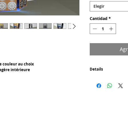
Elegir
Cantidad
*
Agr
de couleur au choix
Details
agère intérieure
Composants :
- Bois au centre du
- Pvc ou Métal en pla
Découpe laser pour l
Certificat d'authenti
- Un certificat signé 
tableau