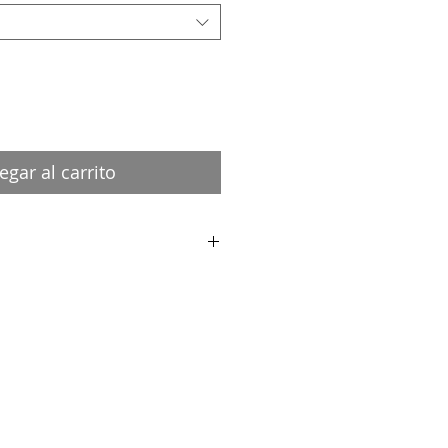
egar al carrito
 panneau
cage (côtés et façade)
es perforations métal, pvc et bois.
cité :
de la main de l'artiste est joint au