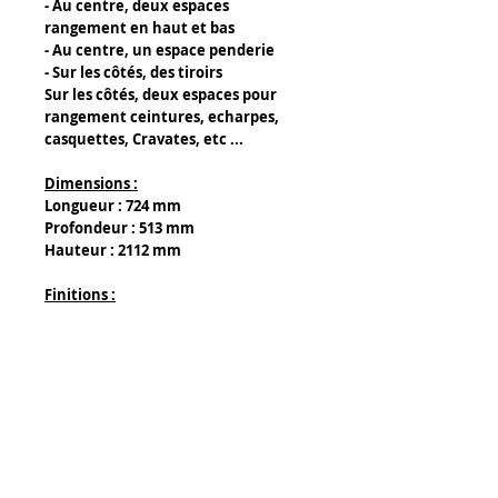
- Au centre, deux espaces
rangement en haut et bas
- Au centre, un espace penderie
- Sur les côtés, des tiroirs
Sur les côtés, deux espaces pour
rangement ceintures, echarpes,
casquettes, Cravates, etc ...
Dimensions :
Longueur : 724 mm
Profondeur : 513 mm
Hauteur : 2112 mm
Finitions :
Métal chrome, métal doré
Details
Composants :
- Bois au centre du panneau
- Pvc en placage (côté extérieur et
façade)