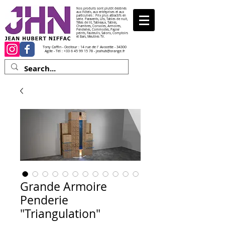
Nos produits sont plutôt destinés
aux hôtels, aux entreprises et aux
particuliers : Prix plus attractifs en
série. Paravents, Lits, Tables de nuit,
Têtes de lit, Tableaux, Tables,
Chambres, Consoles, Armoires,
Penderies, Commodes, Papier
peints, Fauteuils, Salons, Comptoirs
et Bars, Meubles TV.
Tony Caffin - Occitour : 14 rue de l' Avocette - 34300
Agde - Tél :
+33 6 45 99 15 78
-
jeahub@orange.fr
Grande Armoire
Penderie
"Triangulation"