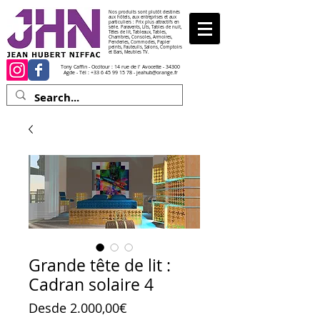
Nos produits sont plutôt destinés
aux hôtels, aux entreprises et aux
particuliers : Prix plus attractifs en
série. Paravents, Lits, Tables de nuit,
Têtes de lit, Tableaux, Tables,
Chambres, Consoles, Armoires,
Penderies, Commodes, Papier
peints, Fauteuils, Salons, Comptoirs
et Bars, Meubles TV.
Tony Caffin - Occitour : 14 rue de l' Avocette - 34300
Agde - Tél :
+33 6 45 99 15 78
-
jeahub@orange.fr
Grande tête de lit :
Cadran solaire 4
Precio de oferta
Desde
2.000,00€