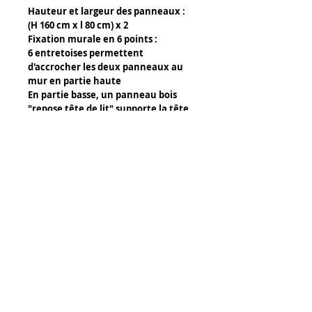
Hauteur et largeur des panneaux :
(H 160 cm x l 80 cm) x 2
Fixation murale en 6 points :
6 entretoises permettent
d'accrocher les deux panneaux au
mur en partie haute
En partie basse, un panneau bois
"repose tête de lit" supporte la tête
de lit (voir la photo).
Tony Caffin Occitour
14 rue de l' Avocette
34300 Agde
FRANCE
www.jean-hubert-niffac.com
Marque représentée :
JHN - Jean Hubert Niffac