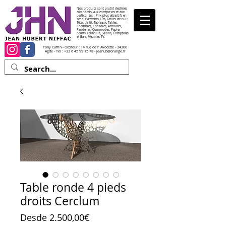
Nos produits sont plutôt destinés
aux hôtels, aux entreprises et aux
particuliers : Prix plus attractifs en
série. Paravents, Lits, Tables de nuit,
Têtes de lit, Tableaux, Tables,
Chambres, Consoles, Armoires,
Penderies, Commodes, Papier
peints, Fauteuils, Salons, Comptoirs
et Bars, Meubles TV.
Tony Caffin - Occitour : 14 rue de l' Avocette - 34300
Agde - Tél :
+33 6 45 99 15 78
-
jeahub@orange.fr
Table ronde 4 pieds
droits Cerclum
Precio de oferta
Desde
2.500,00€