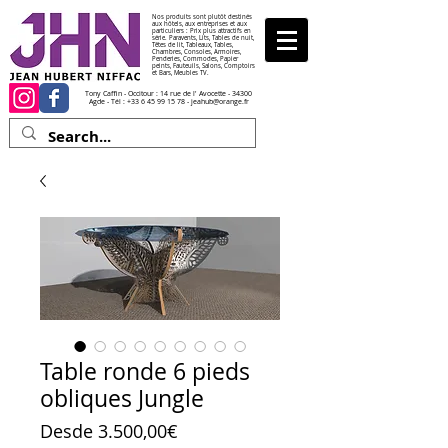
Nos produits sont plutôt destinés
aux hôtels, aux entreprises et aux
particuliers : Prix plus attractifs en
série. Paravents, Lits, Tables de nuit,
Têtes de lit, Tableaux, Tables,
Chambres, Consoles, Armoires,
Penderies, Commodes, Papier
peints, Fauteuils, Salons, Comptoirs
et Bars, Meubles TV.
Tony Caffin - Occitour : 14 rue de l' Avocette - 34300
Agde - Tél :
+33 6 45 99 15 78
-
jeahub@orange.fr
Table ronde 6 pieds
obliques Jungle
Precio de oferta
Desde
3.500,00€