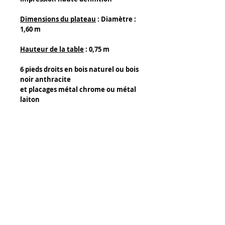
Dimensions du plateau
: Diamètre :
1,60 m
Hauteur de la table
: 0,75 m
6 pieds droits en bois naturel ou bois
noir anthracite
et placages métal chrome ou métal
laiton
Détails :
Composants :
- Plateau de 160 cm de diamètre :
épaisseur 10 mm
Matière du plateau :
Tony Caffin Occitour
- Verre acrylique (1 cm d'épaisseur)
14 rue de l' Avocette
34300 Agde
Certificat d'authenticité :
FRANCE